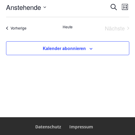
Veranst
Ver
Anstehende
Suche
Liste
Ans
Such-
Datum
Nav
und
wählen.
Heute
Nächste
Veranstaltungen
Vorherige
Ansicht
Veranst
Kalender abonnieren
Datenschutz
Impressum