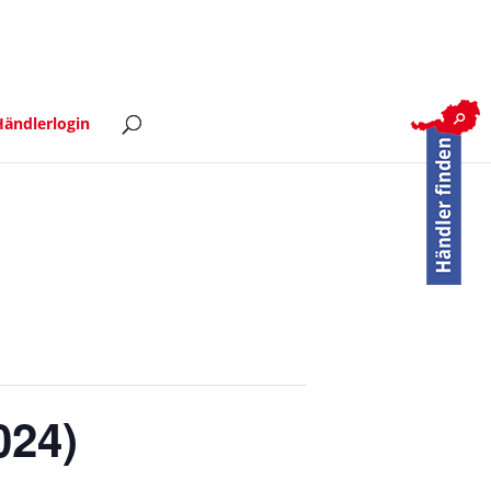
ändlerlogin
024)