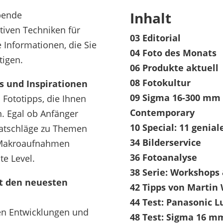
Inhalt
bende
tiven Techniken für
03 Editorial
le Informationen, die Sie
04 Foto des Monats
tigen.
06 Produkte aktuell
08 Fotokultur
s und Inspirationen
09 Sigma 16-300 mm f
 Fototipps, die Ihnen
Contemporary
n. Egal ob Anfänger
10 Special: 11 genial
Ratschläge zu Themen
34 Bilderservice
d Makroaufnahmen
36 Fotoanalyse
te Level.
38 Serie: Workshops 
t den neuesten
42 Tipps von Martin
44 Test: Panasonic 
ten Entwicklungen und
48 Test: Sigma 16 mm