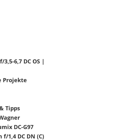
/3,5-6,7 DC OS |
e Projekte
& Tipps
 Wagner
Lumix DC-G97
 f/1,4 DC DN (C)