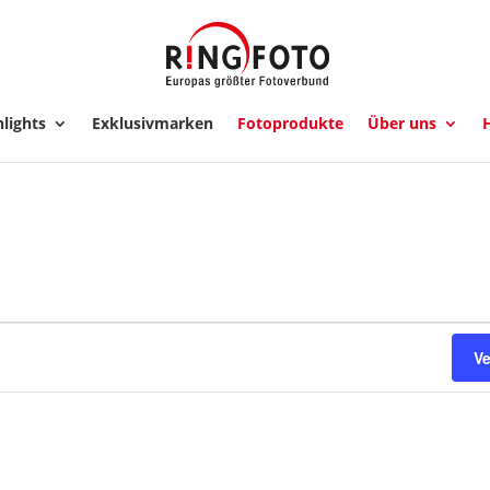
lights
Exklusivmarken
Fotoprodukte
Über uns
H
ngen
V