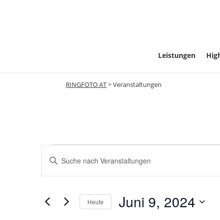
Leistungen
High
RINGFOTO AT
>
Veranstaltungen
Veranstaltu
Veranstaltungen
Geben
Such-
Sie
für
Das
und
Juni 9, 2024
Schlüsselwort.
Heute
Suche
Datum