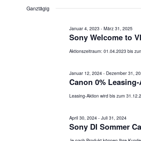
Ansichtennavigation
Juni
nach
wählen.
Ganztägig
Veranstaltungen
9,
Schlüsselwort.
Januar 4, 2023
-
März 31, 2025
Sony Welcome to Vlo
2024
Aktionszeitraum: 01.04.2023 bis z
Januar 12, 2024
-
Dezember 31, 2
Canon 0% Leasing-Ak
Leasing-Aktion wird bis zum 31.12.2
April 30, 2024
-
Juli 31, 2024
Sony DI Sommer C
Je nach Produkt können Ihre Kunde