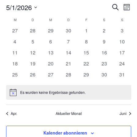
Veranst
Ver
5/1/2026
Suche
Mona
Ans
Such-
Datum
Kalender
M
MONTAG
D
DIENSTAG
M
MITTWOCH
D
DONNERSTAG
F
FREITAG
S
SAMSTAG
S
SONNT
Nav
und
wählen.
von
0
0
0
0
0
0
0
27
28
29
30
1
2
3
Ansicht
Veranstaltungen
Veranstaltungen
Veranstaltungen
Veranstaltungen
Veranstaltungen
Veranstaltunge
Veranst
Veranstaltungen
0
0
0
0
0
0
0
4
5
6
7
8
9
10
Veranstaltungen
Veranstaltungen
Veranstaltungen
Veranstaltungen
Veranstaltungen
Veranstaltunge
Veranst
0
0
0
0
0
0
0
11
12
13
14
15
16
17
Veranstaltungen
Veranstaltungen
Veranstaltungen
Veranstaltungen
Veranstaltungen
Veranstaltungen
Veranst
0
0
0
0
0
0
0
18
19
20
21
22
23
24
Veranstaltungen
Veranstaltungen
Veranstaltungen
Veranstaltungen
Veranstaltungen
Veranstaltungen
Veranst
0
0
0
0
0
0
0
25
26
27
28
29
30
31
Veranstaltungen
Veranstaltungen
Veranstaltungen
Veranstaltungen
Veranstaltungen
Veranstaltungen
Veranst
Es wurden keine Ergebnisse gefunden.
Hinweis
Apr.
Aktueller Monat
Juni
Kalender abonnieren