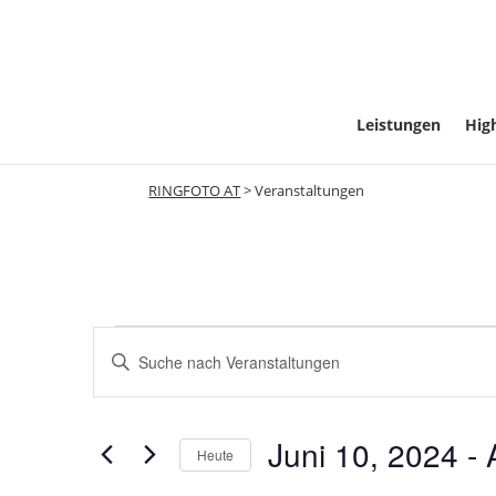
Leistungen
High
RINGFOTO AT
>
Veranstaltungen
Veranstaltu
Veranstaltungen
Geben
Such-
Sie
Das
und
Juni 10, 2024
 - 
Schlüsselwort.
Heute
Suche
Datum