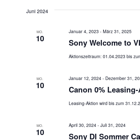
Ansichtennavigation
nach
wählen.
Juni 2024
Veranstaltungen
Schlüsselwort.
Januar 4, 2023
-
März 31, 2025
MO.
10
Sony Welcome to Vlo
Aktionszeitraum: 01.04.2023 bis z
Januar 12, 2024
-
Dezember 31, 2
MO.
10
Canon 0% Leasing-Ak
Leasing-Aktion wird bis zum 31.12.2
April 30, 2024
-
Juli 31, 2024
MO.
10
Sony DI Sommer C