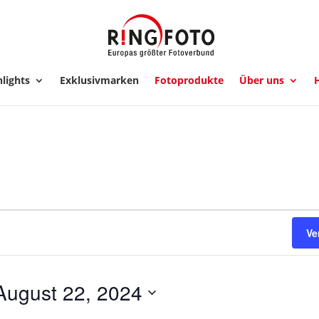
lights
Exklusivmarken
Fotoprodukte
Über uns
H
ngen
Ve
August 22, 2024