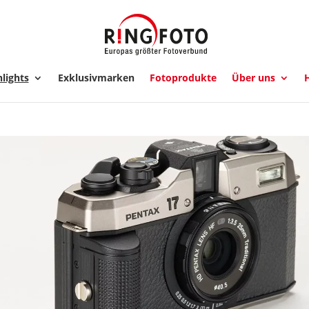
lights
Exklusivmarken
Fotoprodukte
Über uns
H