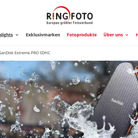
lights
Exklusivmarken
Fotoprodukte
Über uns
H
SanDisk Extreme PRO SDHC