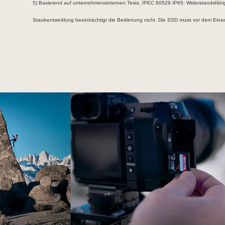
5) Basierend auf unternehmensinternen Tests. IPEC 60529 IP65: Widerstandsfähigk
Staubentwicklung beeinträchtigt die Bedienung nicht. Die SSD muss vor dem Einsa