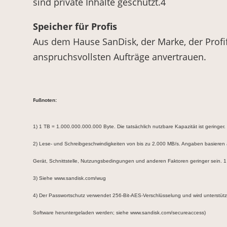
sind private Inhalte geschützt.4
Speicher für Profis
Aus dem Hause SanDisk, der Marke, der Profif
anspruchsvollsten Aufträge anvertrauen.
F
ußnoten:
1)
1 TB = 1.000.000.000.000 Byte. Die tatsächlich nutzbare Kapazität ist geringer.
2) Lese- und Schreibgeschwindigkeiten von bis zu 2.000 MB/s. Angaben basieren 
Gerät, Schnittstelle, Nutzungsbedingungen und anderen Faktoren geringer sein. 
3) Siehe www.sandisk.com/wug
4) Der Passwortschutz verwendet 256-Bit-AES-Verschlüsselung und wird unterstü
Software heruntergeladen werden; siehe www.sandisk.com/secureaccess)