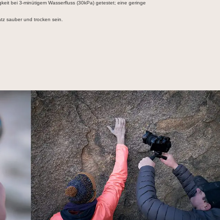
eit bei 3-minütigem Wasserfluss (30kPa) getestet; eine geringe
tz sauber und trocken sein.