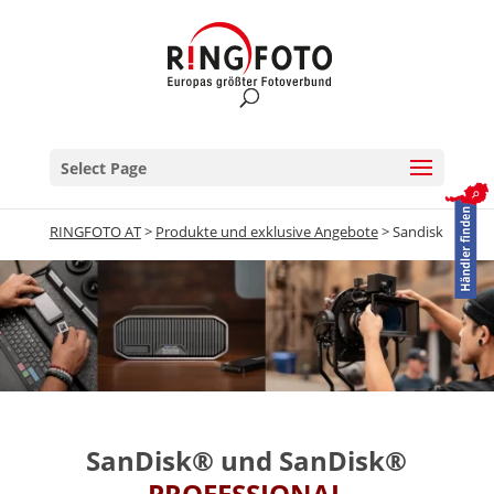
Select Page
RINGFOTO AT
>
Produkte und exklusive Angebote
>
Sandisk
SanDisk® und SanDisk®
PROFESSIONAL